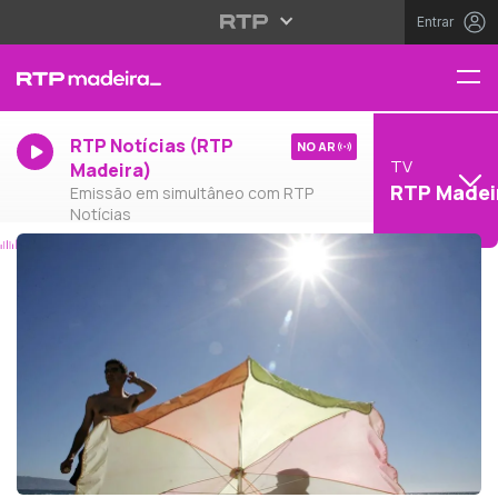
Entrar
RTP Notícias (RTP
NO AR
TV
Madeira)
RTP Madei
Emissão em simultâneo com RTP
Notícias