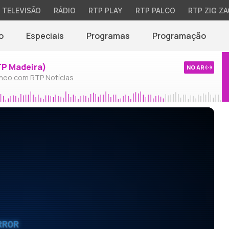
TELEVISÃO
RÁDIO
RTP PLAY
RTP PALCO
RTP ZIG ZA
o
Especiais
Programas
Programação
TP Madeira)
NO AR
neo com RTP Notícias
RROR