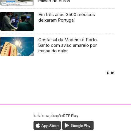
milhão de euros
Em três anos 3500 médicos
deixaram Portugal
Costa sul da Madeira e Porto
Santo com aviso amarelo por
causa do calor
PUB
Instale a aplicação
RTP Play
ebook da RTP Madeira
nstagram da RTP Madeira