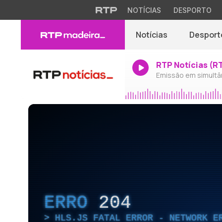
NOTÍCIAS
DESPORTO
Notícias
Desport
RTP Notícias (R
Emissão em simultâ
ERRO
204
HLS.JS FATAL ERROR - NETWORK E