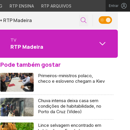
G
RTP ENSINA
RTP ARQUIVOS
Entrar
+ RTP Madeira
TV
RTP Madeira
Pode também gostar
Primeiros-ministros polaco,
checo e esloveno chegam a Kiev
Chuva intensa deixa casa sem
condições de habitabilidade, no
Porto da Cruz (Vídeo)
Lince selvagem encontrado em