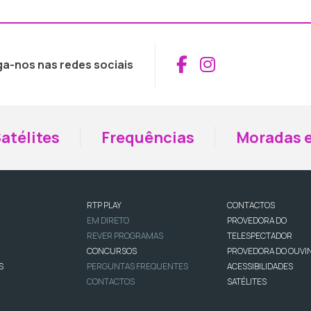
Aceder ao Fac
Aceder ao I
ga-nos nas redes sociais
atélites
Frequências
Moradas e
RTP PLAY
CONTACTOS
EM DIRETO
PROVEDORA DO
REVER PROGRAMAS
TELESPECTADOR
CONCURSOS
PROVEDORA DO OUVI
S
PERGUNTAS FREQUENTES
ACESSIBILIDADES
CONTACTOS
SATÉLITES