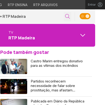
G
RTP ENSINA
RTP ARQUIVOS
Entrar
+ RTP Madeira
TV
RTP Madeira
Pode também gostar
Castro Marim entregou donativo
para as vítimas dos incêndios
Partidos reconhecem
necessidade de falar sobre
prostituição, mas afastam
lenocínio
Publicada em Diário da República