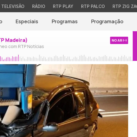
TELEVISÃO
RÁDIO
RTP PLAY
RTP PALCO
RTP ZIG ZA
o
Especiais
Programas
Programação
TP Madeira)
NO AR
neo com RTP Notícias