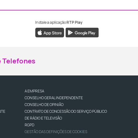
Instale a aplicação
RTP Play
ebook da RTP Madeira
nstagram da RTP Madeira
 Telefones
A EMPRESA
CONSELHO GERAL INDEPENDENTE
CONSELHO DE OPINIÃO
NTE
CONTRATO DE CONCESSÃO DO SERVIÇO PÚBLICO
DE RÁDIO E TELEVISÃO
RGPD
GESTÃO DAS DEFINIÇÕES DE COOKIES