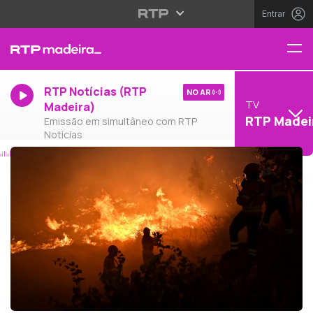
Entrar
RTP Notícias (RTP
NO AR
TV
Madeira)
RTP Madei
Emissão em simultâneo com RTP
Notícias