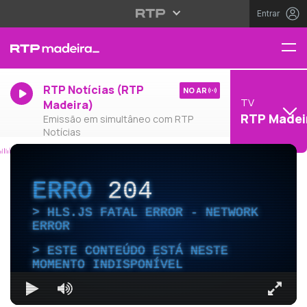
Entrar
RTP Notícias (RTP
NO AR
TV
Madeira)
RTP Madei
Emissão em simultâneo com RTP
Notícias
ERRO
204
HLS.JS FATAL ERROR - NETWORK
ERROR
ESTE CONTEÚDO ESTÁ NESTE
MOMENTO INDISPONÍVEL