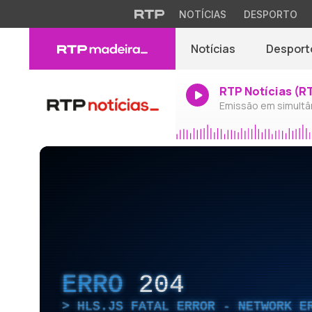
NOTÍCIAS
DESPORTO
Notícias
Desport
RTP Notícias (R
Emissão em simultâ
ERRO
204
HLS.JS FATAL ERROR - NETWORK E