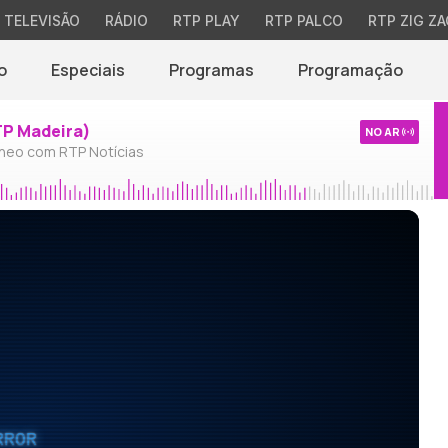
TELEVISÃO
RÁDIO
RTP PLAY
RTP PALCO
RTP ZIG ZA
o
Especiais
Programas
Programação
TP Madeira)
NO AR
neo com RTP Notícias
RROR