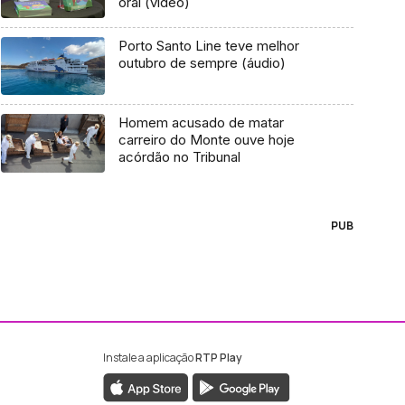
oral (vídeo)
Porto Santo Line teve melhor
outubro de sempre (áudio)
Homem acusado de matar
carreiro do Monte ouve hoje
acórdão no Tribunal
PUB
Instale a aplicação
RTP Play
ebook da RTP Madeira
nstagram da RTP Madeira