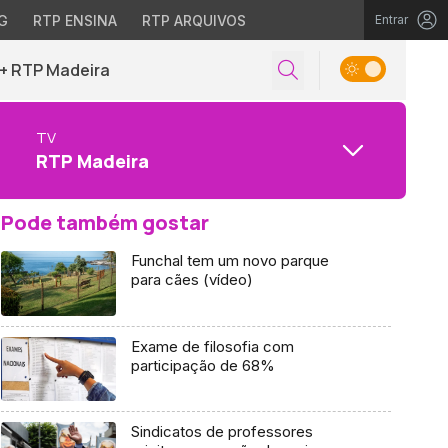
G
RTP ENSINA
RTP ARQUIVOS
Entrar
+ RTP Madeira
TV
RTP Madeira
Pode também gostar
Funchal tem um novo parque
para cães (vídeo)
Exame de filosofia com
participação de 68%
Sindicatos de professores