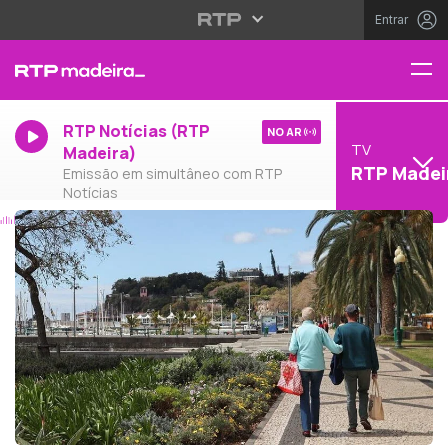
Entrar
RTP Notícias (RTP
NO AR
TV
Madeira)
RTP Madei
Emissão em simultâneo com RTP
Notícias