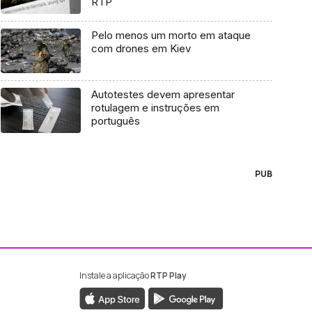
RTP
Pelo menos um morto em ataque
com drones em Kiev
Autotestes devem apresentar
rotulagem e instruções em
português
PUB
Instale a aplicação
RTP Play
ebook da RTP Madeira
nstagram da RTP Madeira