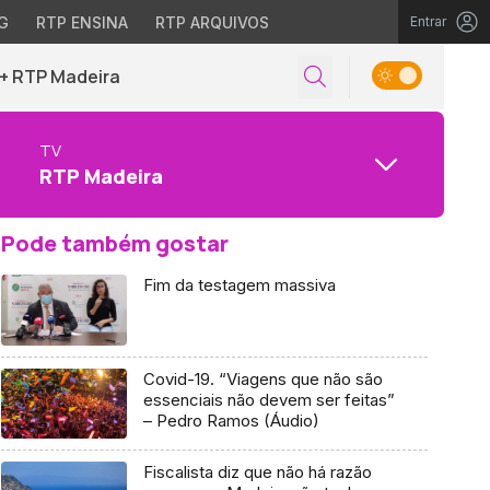
G
RTP ENSINA
RTP ARQUIVOS
Entrar
+ RTP Madeira
TV
RTP Madeira
Pode também gostar
Fim da testagem massiva
Covid-19. “Viagens que não são
essenciais não devem ser feitas”
– Pedro Ramos (Áudio)
Fiscalista diz que não há razão