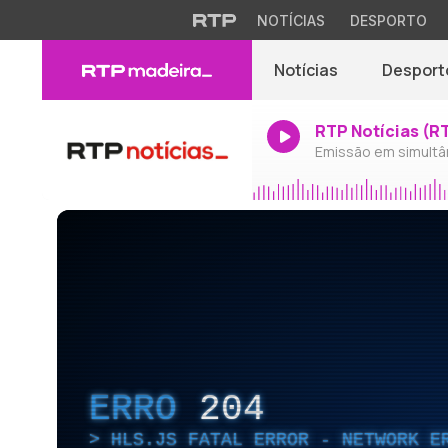
NOTÍCIAS
DESPORTO
Notícias
Desport
RTP Notícias (R
Emissão em simultâ
ERRO
204
HLS.JS FATAL ERROR - NETWORK E