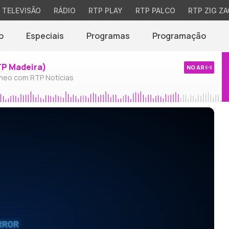
TELEVISÃO
RÁDIO
RTP PLAY
RTP PALCO
RTP ZIG ZA
o
Especiais
Programas
Programação
TP Madeira)
NO AR
neo com RTP Notícias
RROR