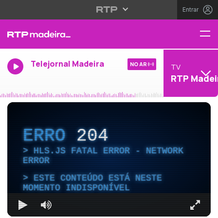
Entrar
Telejornal Madeira
NO AR
TV
RTP Madei
ERRO
204
HLS.JS FATAL ERROR - NETWORK
ERROR
ESTE CONTEÚDO ESTÁ NESTE
MOMENTO INDISPONÍVEL