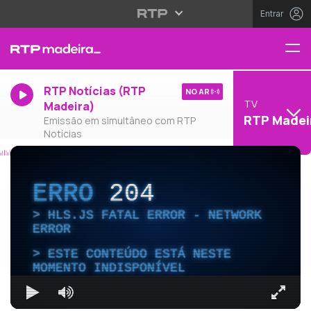
Entrar
RTP Notícias (RTP
NO AR
TV
Madeira)
RTP Madei
Emissão em simultâneo com RTP
Notícias
ERRO
204
HLS.JS FATAL ERROR - NETWORK
ERROR
ESTE CONTEÚDO ESTÁ NESTE
MOMENTO INDISPONÍVEL