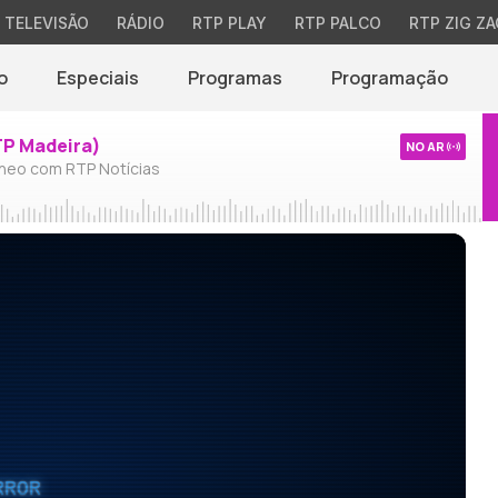
TELEVISÃO
RÁDIO
RTP PLAY
RTP PALCO
RTP ZIG ZA
o
Especiais
Programas
Programação
TP Madeira)
NO AR
neo com RTP Notícias
RROR