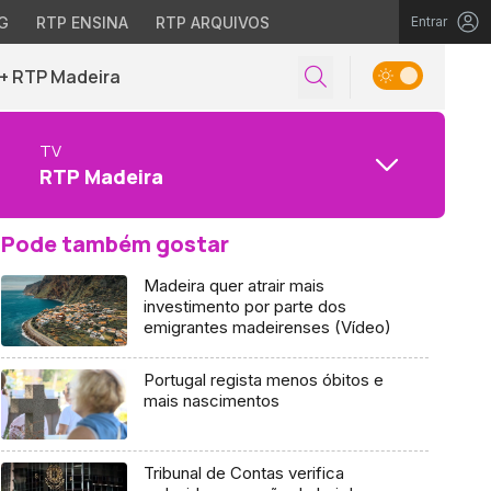
G
RTP ENSINA
RTP ARQUIVOS
Entrar
+ RTP Madeira
TV
RTP Madeira
Pode também gostar
Madeira quer atrair mais
investimento por parte dos
emigrantes madeirenses (Vídeo)
Portugal regista menos óbitos e
mais nascimentos
Tribunal de Contas verifica