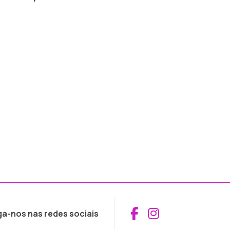
Aceder ao Fac
Aceder ao I
ga-nos nas redes sociais