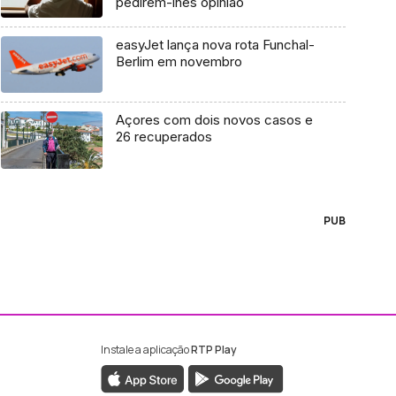
pedirem-lhes opinião
easyJet lança nova rota Funchal-
Berlim em novembro
Açores com dois novos casos e
26 recuperados
PUB
Instale a aplicação
RTP Play
ebook da RTP Madeira
nstagram da RTP Madeira