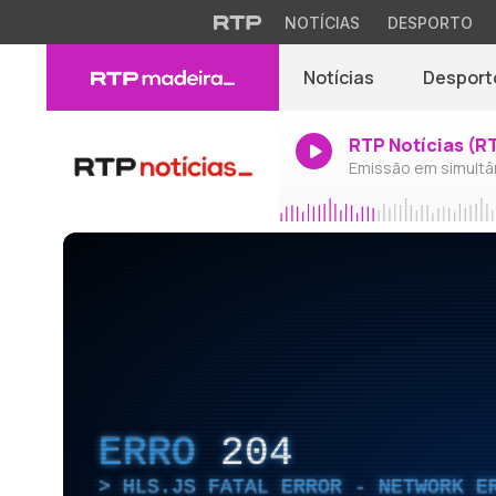
NOTÍCIAS
DESPORTO
Notícias
Desport
RTP Notícias (R
Emissão em simultâ
ERRO
204
HLS.JS FATAL ERROR - NETWORK E