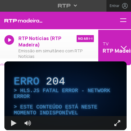
Entrar
RTP Notícias (RTP
NO AR
TV
Madeira)
RTP Madei
Emissão em simultâneo com RTP
Notícias
ERRO
204
HLS.JS FATAL ERROR - NETWORK
ERROR
ESTE CONTEÚDO ESTÁ NESTE
MOMENTO INDISPONÍVEL