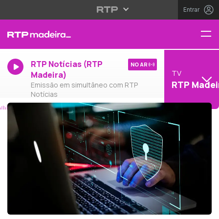
Entrar
RTP Notícias (RTP
NO AR
TV
Madeira)
RTP Madei
Emissão em simultâneo com RTP
Notícias