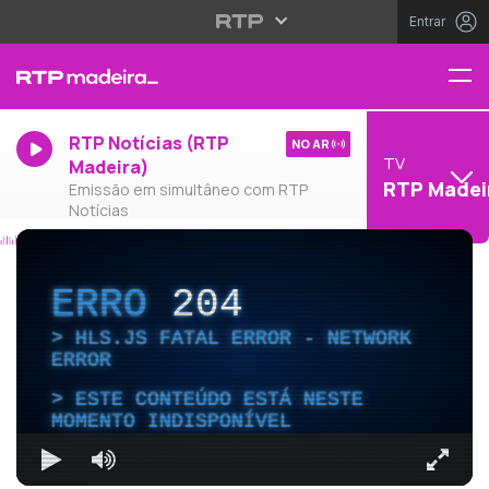
Entrar
RTP Notícias (RTP
NO AR
TV
Madeira)
RTP Madei
Emissão em simultâneo com RTP
Notícias
ERRO
204
HLS.JS FATAL ERROR - NETWORK
ERROR
ESTE CONTEÚDO ESTÁ NESTE
MOMENTO INDISPONÍVEL