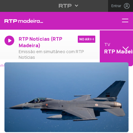
Entrar
RTP Notícias (RTP
NO AR
TV
Madeira)
RTP Madei
Emissão em simultâneo com RTP
Notícias