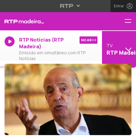
Entrar
RTP Notícias (RTP
NO AR
TV
Madeira)
RTP Madei
Emissão em simultâneo com RTP
Notícias