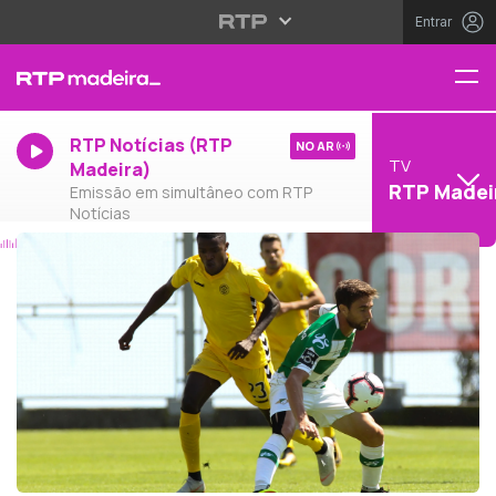
Entrar
RTP Notícias (RTP
NO AR
TV
Madeira)
RTP Madei
Emissão em simultâneo com RTP
Notícias