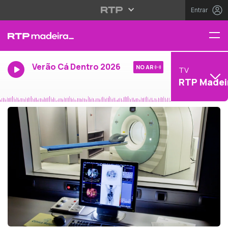
Entrar
Verão Cá Dentro 2026
NO AR
TV
RTP Madei