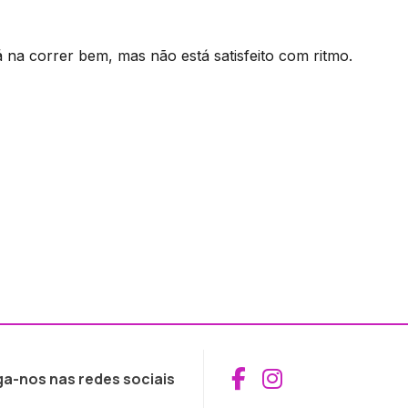
 na correr bem, mas não está satisfeito com ritmo.
Aceder ao Fac
Aceder ao I
ga-nos nas redes sociais