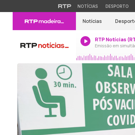
NOTÍCIAS
DESPORTO
Notícias
Desport
RTP Notícias (R
Emissão em simultâ