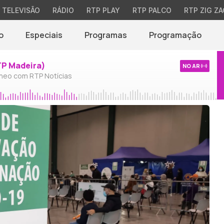
TELEVISÃO
RÁDIO
RTP PLAY
RTP PALCO
RTP ZIG ZA
o
Especiais
Programas
Programação
TP Madeira)
NO AR
neo com RTP Notícias