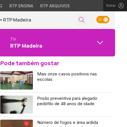
G
RTP ENSINA
RTP ARQUIVOS
Entrar
+ RTP Madeira
TV
RTP Madeira
Pode também gostar
Mais onze casos positivos nas
escolas
Prisão preventiva para alegado
pedófilo de 48 anos de idade
Número de fogos e área ardida