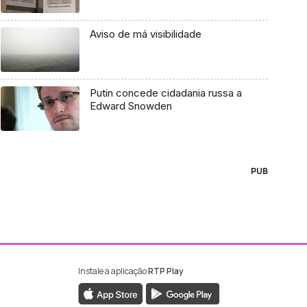
Aviso de má visibilidade
Putin concede cidadania russa a
Edward Snowden
PUB
Instale a aplicação
RTP Play
ebook da RTP Madeira
nstagram da RTP Madeira