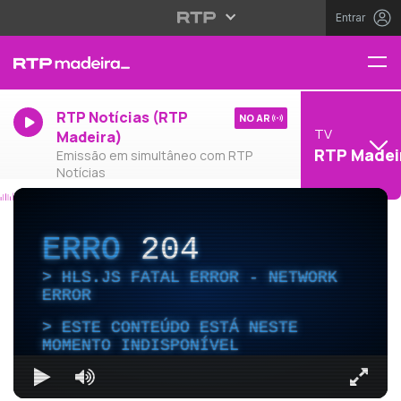
Entrar
RTP Notícias (RTP
NO AR
TV
Madeira)
RTP Madei
Emissão em simultâneo com RTP
Notícias
ERRO
204
HLS.JS FATAL ERROR - NETWORK
ERROR
ESTE CONTEÚDO ESTÁ NESTE
MOMENTO INDISPONÍVEL