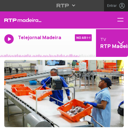
Entrar
Telejornal Madeira
NO AR
TV
RTP Madei