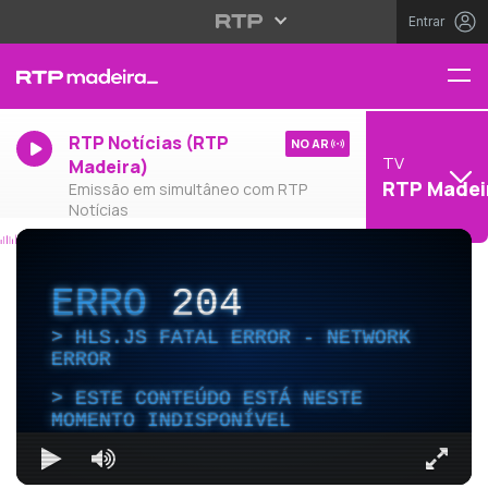
Entrar
RTP Notícias (RTP
NO AR
TV
Madeira)
RTP Madei
Emissão em simultâneo com RTP
Notícias
ERRO
204
HLS.JS FATAL ERROR - NETWORK
ERROR
ESTE CONTEÚDO ESTÁ NESTE
MOMENTO INDISPONÍVEL