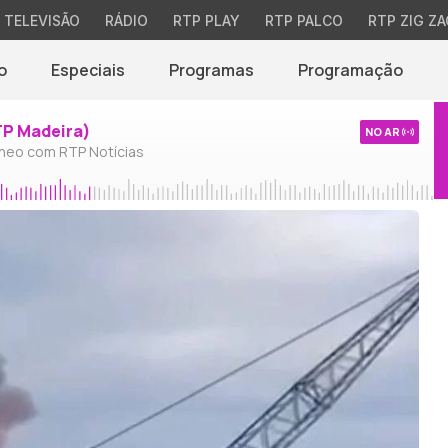
TELEVISÃO
RÁDIO
RTP PLAY
RTP PALCO
RTP ZIG ZA
o
Especiais
Programas
Programação
TP Madeira)
NO AR
neo com RTP Notícias