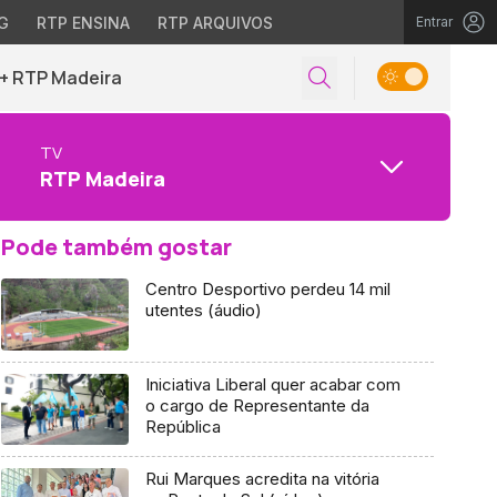
G
RTP ENSINA
RTP ARQUIVOS
Entrar
+ RTP Madeira
TV
RTP Madeira
Pode também gostar
Centro Desportivo perdeu 14 mil
utentes (áudio)
Iniciativa Liberal quer acabar com
o cargo de Representante da
República
Rui Marques acredita na vitória