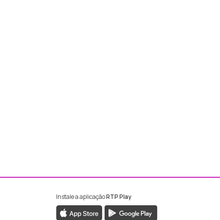
Instale a aplicação
RTP Play
ebook da RTP Madeira
nstagram da RTP Madeira