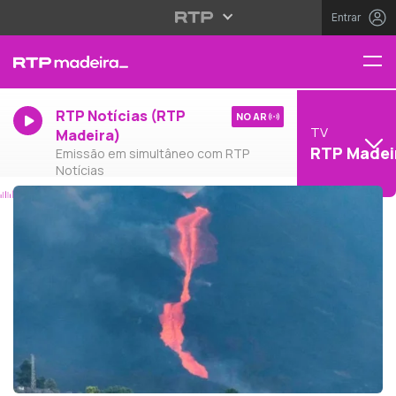
Entrar
RTP Notícias (RTP
NO AR
TV
Madeira)
RTP Madei
Emissão em simultâneo com RTP
Notícias