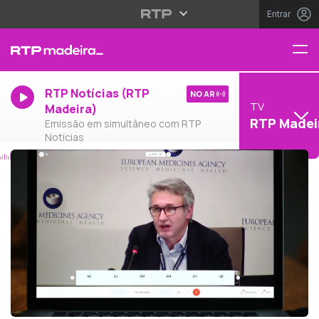
Entrar
RTP Notícias (RTP
NO AR
TV
Madeira)
RTP Madei
Emissão em simultâneo com RTP
Notícias