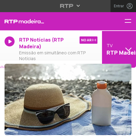
Entrar
RTP Notícias (RTP
NO AR
TV
Madeira)
RTP Madei
Emissão em simultâneo com RTP
Notícias