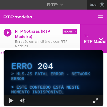
Entrar
RTP Notícias (RTP
NO AR
TV
Madeira)
RTP Madei
Emissão em simultâneo com RTP
Notícias
ERRO
204
HLS.JS FATAL ERROR - NETWORK
ERROR
ESTE CONTEÚDO ESTÁ NESTE
MOMENTO INDISPONÍVEL