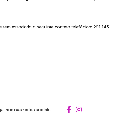
 e tem associado o seguinte contato telefónico: 291 145
Aceder ao Fac
Aceder ao I
ga-nos nas redes sociais