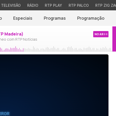
TELEVISÃO
RÁDIO
RTP PLAY
RTP PALCO
RTP ZIG ZA
o
Especiais
Programas
Programação
TP Madeira)
NO AR
neo com RTP Notícias
RROR