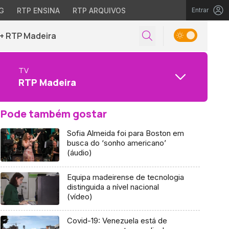
G
RTP ENSINA
RTP ARQUIVOS
Entrar
+ RTP Madeira
TV
RTP Madeira
Pode também gostar
Sofia Almeida foi para Boston em
busca do ‘sonho americano’
(áudio)
Equipa madeirense de tecnologia
distinguida a nível nacional
(vídeo)
Covid-19: Venezuela está de