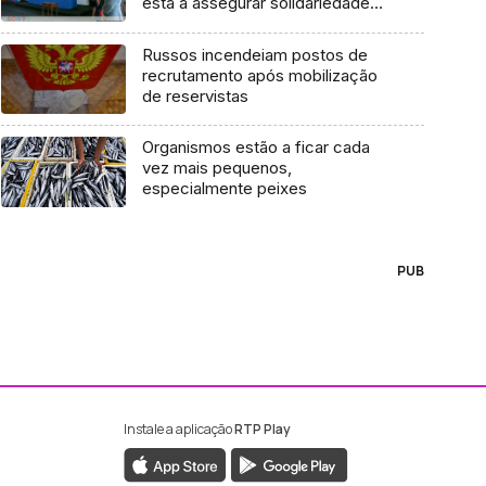
está a assegurar solidariedade
nacional
Russos incendeiam postos de
recrutamento após mobilização
de reservistas
Organismos estão a ficar cada
vez mais pequenos,
especialmente peixes
PUB
Instale a aplicação
RTP Play
ebook da RTP Madeira
nstagram da RTP Madeira