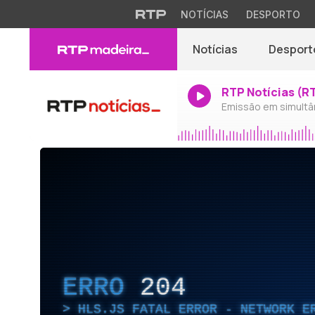
NOTÍCIAS
DESPORTO
Notícias
Desport
RTP Notícias (R
Emissão em simultâ
ERRO
204
HLS.JS FATAL ERROR - NETWORK E