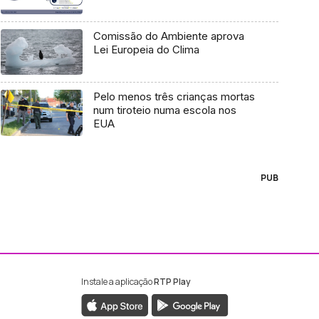
Comissão do Ambiente aprova
Lei Europeia do Clima
Pelo menos três crianças mortas
num tiroteio numa escola nos
EUA
PUB
Instale a aplicação
RTP Play
ebook da RTP Madeira
nstagram da RTP Madeira