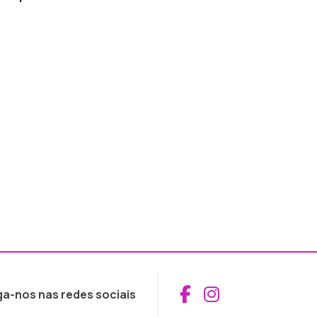
Aceder ao Fac
Aceder ao I
ga-nos nas redes sociais