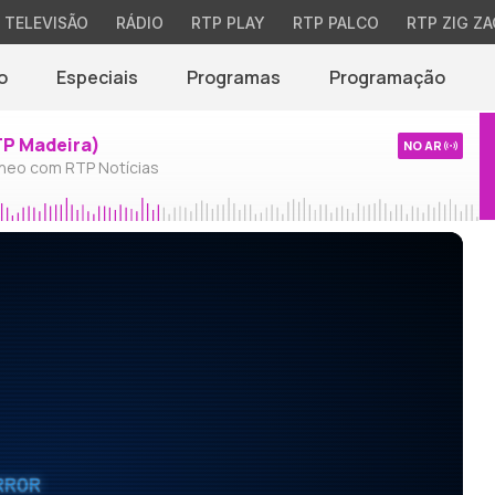
TELEVISÃO
RÁDIO
RTP PLAY
RTP PALCO
RTP ZIG ZA
o
Especiais
Programas
Programação
TP Madeira)
NO AR
neo com RTP Notícias
RROR