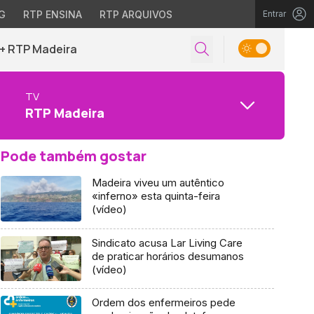
G
RTP ENSINA
RTP ARQUIVOS
Entrar
+ RTP Madeira
TV
RTP Madeira
Pode também gostar
Madeira viveu um autêntico
«inferno» esta quinta-feira
(vídeo)
Sindicato acusa Lar Living Care
de praticar horários desumanos
(vídeo)
Ordem dos enfermeiros pede