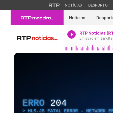
NOTÍCIAS
DESPORTO
Notícias
Desport
RTP Notícias (R
Emissão em simultâ
ERRO
204
HLS.JS FATAL ERROR - NETWORK E