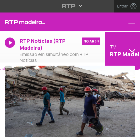
Entrar
RTP Notícias (RTP
NO AR
TV
Madeira)
RTP Madei
Emissão em simultâneo com RTP
Notícias