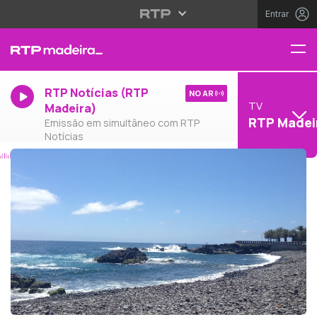
Entrar
RTP Notícias (RTP
NO AR
TV
Madeira)
RTP Madei
Emissão em simultâneo com RTP
Notícias