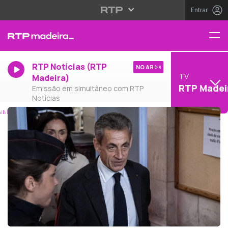
Entrar
RTP Notícias (RTP
NO AR
TV
Madeira)
RTP Madei
Emissão em simultâneo com RTP
Notícias