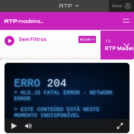
Entrar
Sem Filtros
NO AR
TV
RTP Madei
ERRO
204
HLS.JS FATAL ERROR - NETWORK
ERROR
ESTE CONTEÚDO ESTÁ NESTE
MOMENTO INDISPONÍVEL