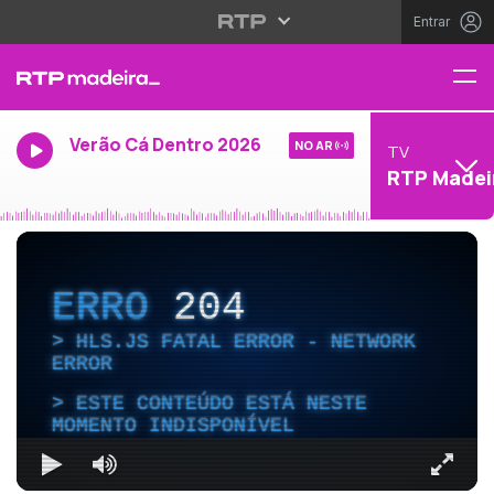
Entrar
Verão Cá Dentro 2026
NO AR
TV
RTP Madei
ERRO
204
HLS.JS FATAL ERROR - NETWORK
ERROR
ESTE CONTEÚDO ESTÁ NESTE
MOMENTO INDISPONÍVEL