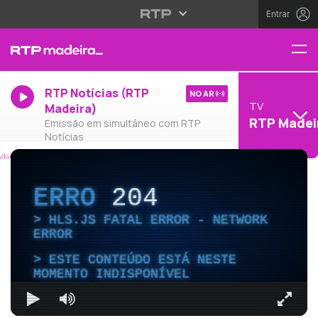
Entrar
RTP Notícias (RTP
NO AR
TV
Madeira)
RTP Madei
Emissão em simultâneo com RTP
Notícias
ERRO
204
HLS.JS FATAL ERROR - NETWORK
ERROR
ESTE CONTEÚDO ESTÁ NESTE
MOMENTO INDISPONÍVEL