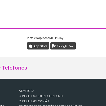
Instale a aplicação
RTP Play
ebook da RTP Madeira
nstagram da RTP Madeira
 Telefones
A EMPRESA
CONSELHO GERAL INDEPENDENTE
CONSELHO DE OPINIÃO