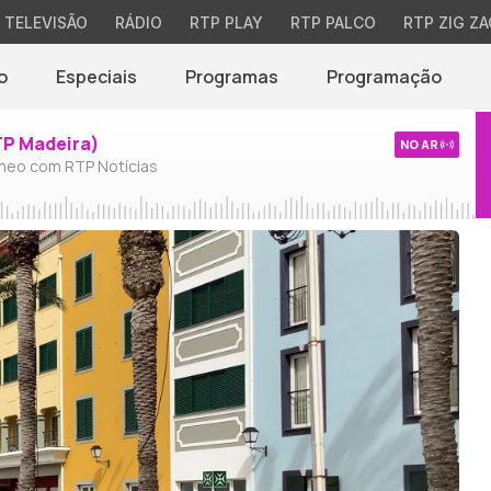
TELEVISÃO
RÁDIO
RTP PLAY
RTP PALCO
RTP ZIG ZA
o
Especiais
Programas
Programação
TP Madeira)
NO AR
neo com RTP Notícias