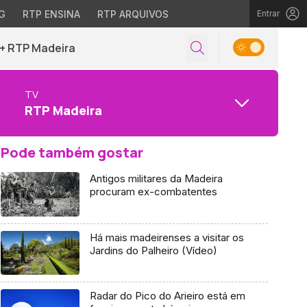
G
RTP ENSINA
RTP ARQUIVOS
Entrar
+ RTP Madeira
TV
RTP Madeira
Pode também gostar
Antigos militares da Madeira
procuram ex-combatentes
Há mais madeirenses a visitar os
Jardins do Palheiro (Vídeo)
Radar do Pico do Arieiro está em