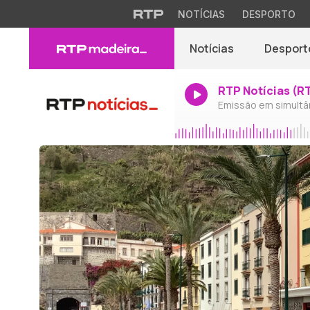
NOTÍCIAS
DESPORTO
Notícias
Desport
RTP Notícias (R
Emissão em simultâ