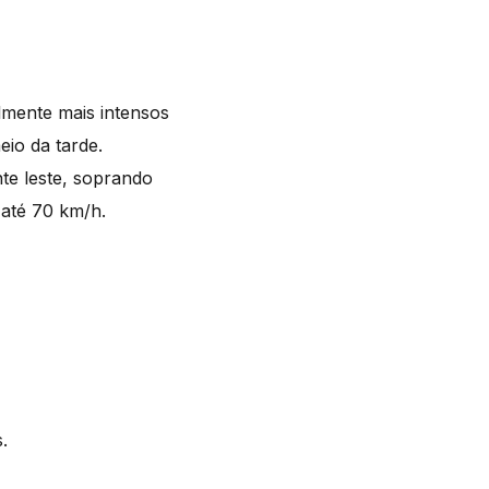
lmente mais intensos
io da tarde.
te leste, soprando
 até 70 km/h.
.