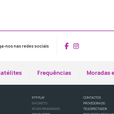
Aceder ao Fac
Aceder ao I
ga-nos nas redes sociais
atélites
Frequências
Moradas e
RTP PLAY
CONTACTOS
EM DIRETO
PROVEDORA DO
REVER PROGRAMAS
TELESPECTADOR