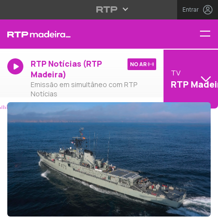
Entrar
RTP Notícias (RTP
NO AR
TV
Madeira)
RTP Madei
Emissão em simultâneo com RTP
Notícias