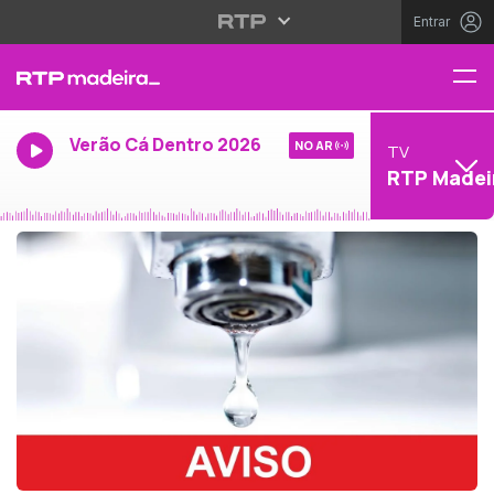
Entrar
Verão Cá Dentro 2026
NO AR
TV
RTP Madei