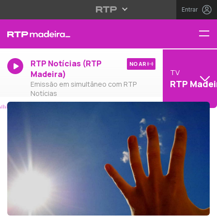
Entrar
RTP Notícias (RTP
NO AR
TV
Madeira)
RTP Madei
Emissão em simultâneo com RTP
Notícias