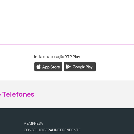
Instale a aplicação
RTP Play
ebook da RTP Madeira
nstagram da RTP Madeira
 Telefones
A EMPRESA
CONSELHO GERAL INDEPENDENTE