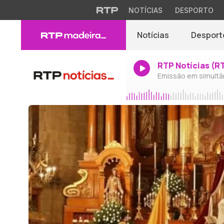
NOTÍCIAS
DESPORTO
Notícias
Desport
RTP Notícias (R
Emissão em simultâ