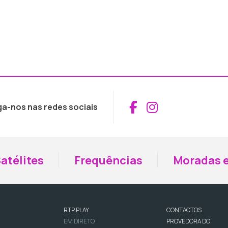
Aceder ao Fac
Aceder ao I
ga-nos nas redes sociais
atélites
Frequências
Moradas e
RTP PLAY
CONTACTOS
EM DIRETO
PROVEDORA DO