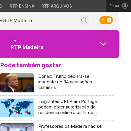
G
RTP ENSINA
RTP ARQUIVOS
Entrar
+ RTP Madeira
TV
RTP Madeira
Pode também gostar
Donald Trump declara-se
inocente de 34 acusações
criminais
Imigrantes CPLP em Portugal
podem obter autorização de
residência online a partir de
segunda-feira
Professores da Madeira não se