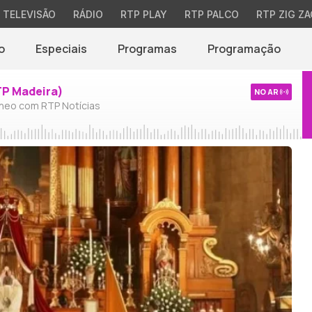
TELEVISÃO
RÁDIO
RTP PLAY
RTP PALCO
RTP ZIG ZA
o
Especiais
Programas
Programação
TP Madeira)
NO AR
neo com RTP Notícias