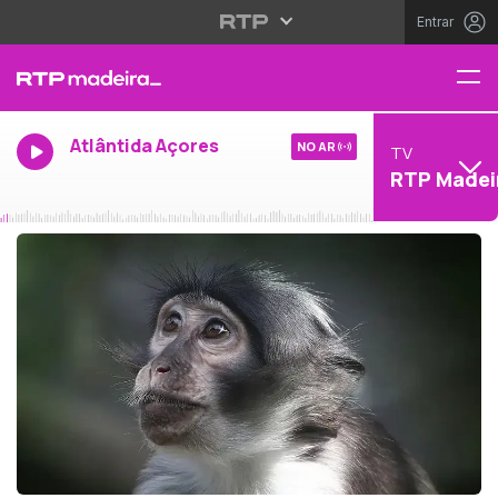
Entrar
Atlântida Açores
NO AR
TV
RTP Madei