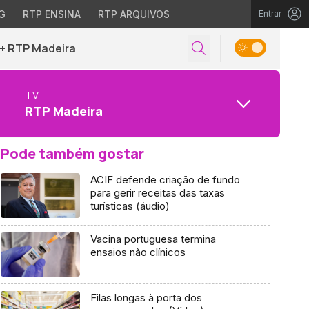
G
RTP ENSINA
RTP ARQUIVOS
Entrar
+ RTP Madeira
TV
RTP Madeira
Pode também gostar
ACIF defende criação de fundo
para gerir receitas das taxas
turísticas (áudio)
Vacina portuguesa termina
ensaios não clínicos
Filas longas à porta dos