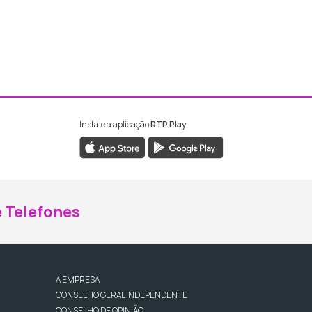
Instale a aplicação
RTP Play
ebook da RTP Madeira
nstagram da RTP Madeira
 Telefones
A EMPRESA
CONSELHO GERAL INDEPENDENTE
CONSELHO DE OPINIÃO