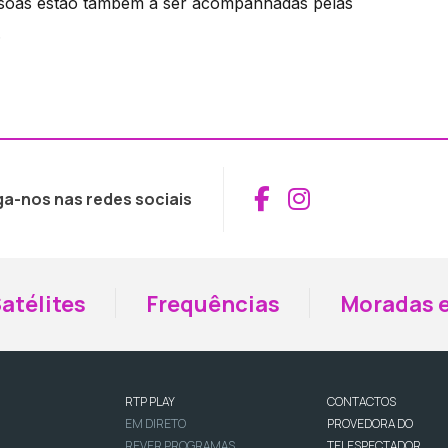
pessoas estão também a ser acompanhadas pelas
.
Aceder ao Fac
Aceder ao I
ga-nos nas redes sociais
atélites
Frequências
Moradas e
RTP PLAY
CONTACTOS
EM DIRETO
PROVEDORA DO
REVER PROGRAMAS
TELESPECTADOR