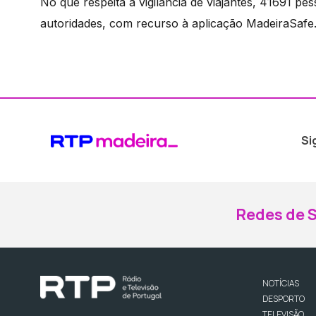
No que respeita à vigilância de viajantes, 41691 
autoridades, com recurso à aplicação MadeiraSafe
Si
Redes de S
NOTÍCIAS
DESPORTO
TELEVISÃO