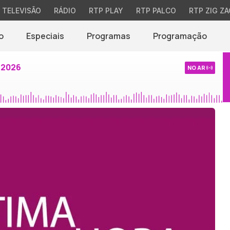
TELEVISÃO
RÁDIO
RTP PLAY
RTP PALCO
RTP ZIG ZA
o
Especiais
Programas
Programação
 2026
NO AR