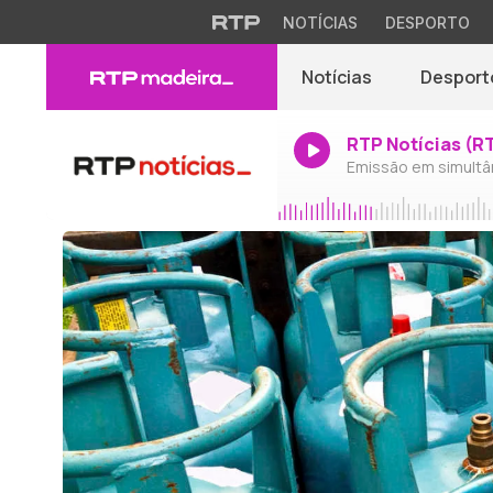
NOTÍCIAS
DESPORTO
Notícias
Desport
RTP Notícias (R
Emissão em simultâ