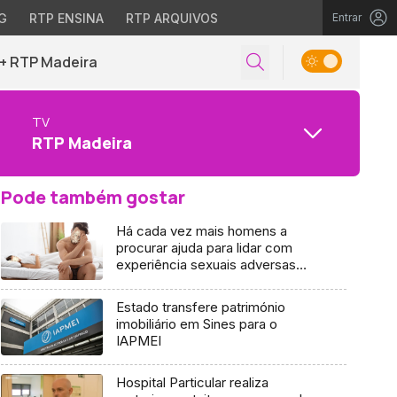
G
RTP ENSINA
RTP ARQUIVOS
Entrar
+ RTP Madeira
TV
RTP Madeira
Pode também gostar
Há cada vez mais homens a
procurar ajuda para lidar com
experiência sexuais adversas
(áudio)
Estado transfere património
imobiliário em Sines para o
IAPMEI
Hospital Particular realiza