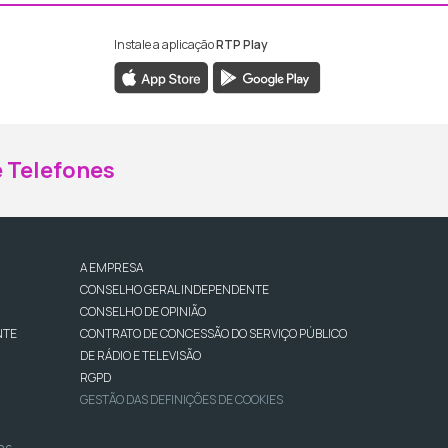
Instale a aplicação
RTP Play
ebook da RTP Madeira
nstagram da RTP Madeira
 Telefones
A EMPRESA
CONSELHO GERAL INDEPENDENTE
CONSELHO DE OPINIÃO
NTE
CONTRATO DE CONCESSÃO DO SERVIÇO PÚBLICO
DE RÁDIO E TELEVISÃO
RGPD
GESTÃO DAS DEFINIÇÕES DE COOKIES