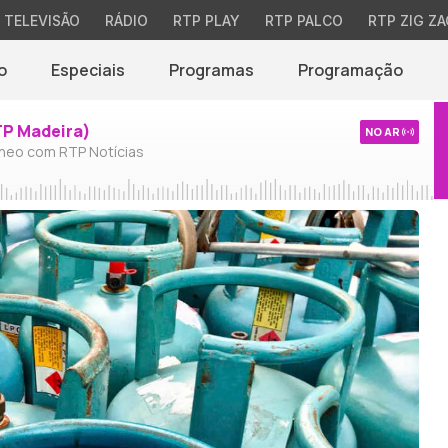
TELEVISÃO
RÁDIO
RTP PLAY
RTP PALCO
RTP ZIG ZA
o
Especiais
Programas
Programação
TP Madeira)
NO AR
neo com RTP Notícias