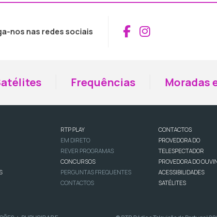
Aceder ao Fac
Aceder ao I
ga-nos nas redes sociais
atélites
Frequências
Moradas e
RTP PLAY
CONTACTOS
EM DIRETO
PROVEDORA DO
REVER PROGRAMAS
TELESPECTADOR
CONCURSOS
PROVEDORA DO OUVI
S
PERGUNTAS FREQUENTES
ACESSIBILIDADES
CONTACTOS
SATÉLITES