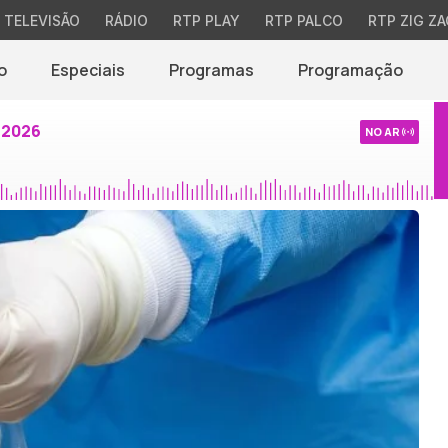
TELEVISÃO
RÁDIO
RTP PLAY
RTP PALCO
RTP ZIG ZA
o
Especiais
Programas
Programação
 2026
NO AR