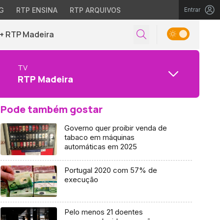
G
RTP ENSINA
RTP ARQUIVOS
Entrar
+ RTP Madeira
TV
RTP Madeira
Pode também gostar
Governo quer proibir venda de
tabaco em máquinas
automáticas em 2025
Portugal 2020 com 57% de
execução
Pelo menos 21 doentes