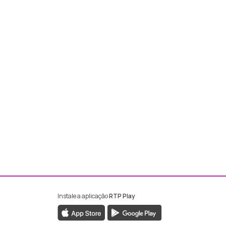
Instale a aplicação
RTP Play
ebook da RTP Madeira
nstagram da RTP Madeira