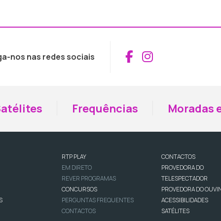
Aceder ao Fac
Aceder ao I
ga-nos nas redes sociais
atélites
Frequências
Moradas e
RTP PLAY
CONTACTOS
EM DIRETO
PROVEDORA DO
REVER PROGRAMAS
TELESPECTADOR
CONCURSOS
PROVEDORA DO OUVI
S
PERGUNTAS FREQUENTES
ACESSIBILIDADES
CONTACTOS
SATÉLITES