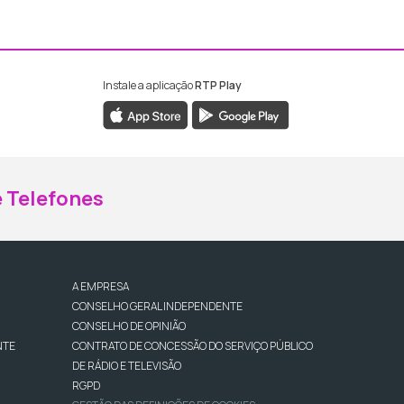
Instale a aplicação
RTP Play
ebook da RTP Madeira
nstagram da RTP Madeira
 Telefones
A EMPRESA
CONSELHO GERAL INDEPENDENTE
CONSELHO DE OPINIÃO
NTE
CONTRATO DE CONCESSÃO DO SERVIÇO PÚBLICO
DE RÁDIO E TELEVISÃO
RGPD