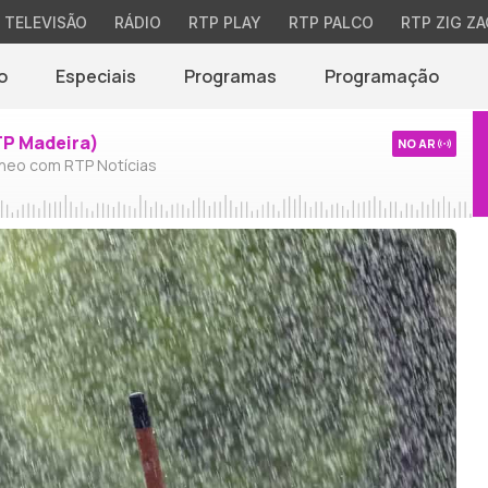
TELEVISÃO
RÁDIO
RTP PLAY
RTP PALCO
RTP ZIG ZA
o
Especiais
Programas
Programação
TP Madeira)
NO AR
neo com RTP Notícias