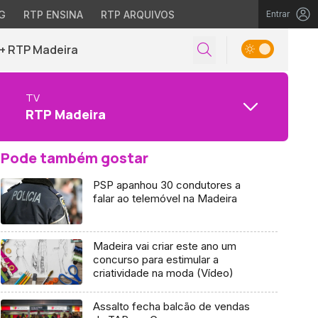
G
RTP ENSINA
RTP ARQUIVOS
Entrar
+ RTP Madeira
TV
RTP Madeira
Pode também gostar
PSP apanhou 30 condutores a
falar ao telemóvel na Madeira
Madeira vai criar este ano um
concurso para estimular a
criatividade na moda (Vídeo)
Assalto fecha balcão de vendas