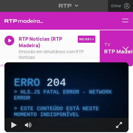
Entrar
RTP Notícias (RTP
NO AR
TV
Madeira)
RTP Madei
Emissão em simultâneo com RTP
Notícias
ERRO
204
HLS.JS FATAL ERROR - NETWORK
ERROR
ESTE CONTEÚDO ESTÁ NESTE
MOMENTO INDISPONÍVEL