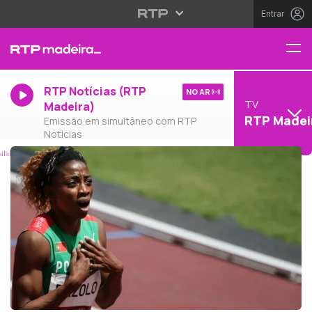
Entrar
RTP Notícias (RTP
NO AR
TV
Madeira)
RTP Madei
Emissão em simultâneo com RTP
Notícias