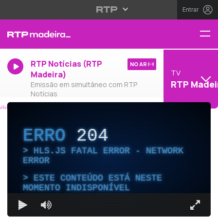
Entrar
RTP Notícias (RTP
NO AR
TV
Madeira)
RTP Madei
Emissão em simultâneo com RTP
Notícias
ERRO
204
HLS.JS FATAL ERROR - NETWORK
ERROR
ESTE CONTEÚDO ESTÁ NESTE
MOMENTO INDISPONÍVEL