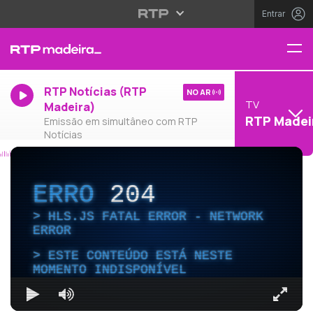
Entrar
RTP Notícias (RTP
NO AR
TV
Madeira)
RTP Madei
Emissão em simultâneo com RTP
Notícias
ERRO
204
HLS.JS FATAL ERROR - NETWORK
ERROR
ESTE CONTEÚDO ESTÁ NESTE
MOMENTO INDISPONÍVEL