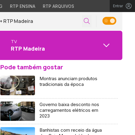
G
RTP ENSINA
RTP ARQUIVOS
Entrar
+ RTP Madeira
TV
RTP Madeira
Pode também gostar
Montras anunciam produtos
tradicionais da época
Governo baixa desconto nos
carregamentos elétricos em
2023
Banhistas com receio da água