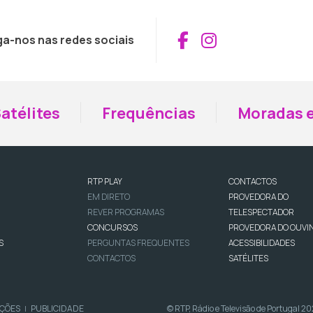
Aceder ao Fac
Aceder ao I
ga-nos nas redes sociais
atélites
Frequências
Moradas e
RTP PLAY
CONTACTOS
EM DIRETO
PROVEDORA DO
REVER PROGRAMAS
TELESPECTADOR
CONCURSOS
PROVEDORA DO OUVI
S
PERGUNTAS FREQUENTES
ACESSIBILIDADES
CONTACTOS
SATÉLITES
IÇÕES
PUBLICIDADE
© RTP, Rádio e Televisão de Portugal 2
|