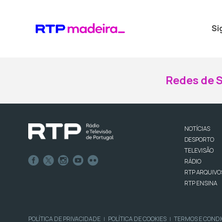
Si
Redes de S
NOTÍCIAS
DESPORTO
TELEVISÃO
RÁDIO
RTP ARQUIVO
RTP ENSINA
POLÍTICA DE PRIVACIDADE
POLÍTICA DE COOKIES
TERMOS E COND
|
|