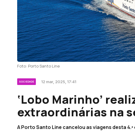
Foto: Porto Santo Line
12 mar, 2025, 17:41
SOCIEDADE
‘Lobo Marinho’ reali
extraordinárias na s
A Porto Santo Line cancelou as viagens desta 4.ª 