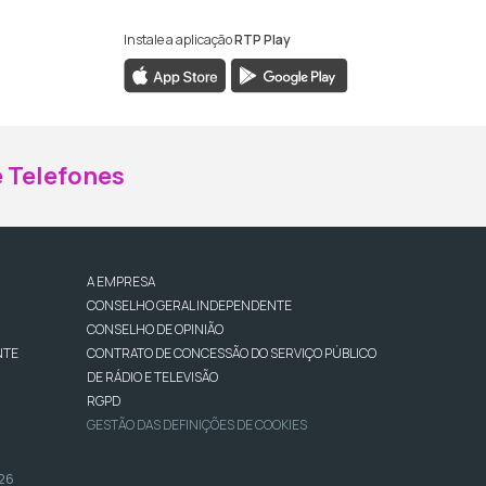
Instale a aplicação
RTP Play
ebook da RTP Madeira
nstagram da RTP Madeira
 Telefones
A EMPRESA
CONSELHO GERAL INDEPENDENTE
CONSELHO DE OPINIÃO
NTE
CONTRATO DE CONCESSÃO DO SERVIÇO PÚBLICO
DE RÁDIO E TELEVISÃO
RGPD
GESTÃO DAS DEFINIÇÕES DE COOKIES
026